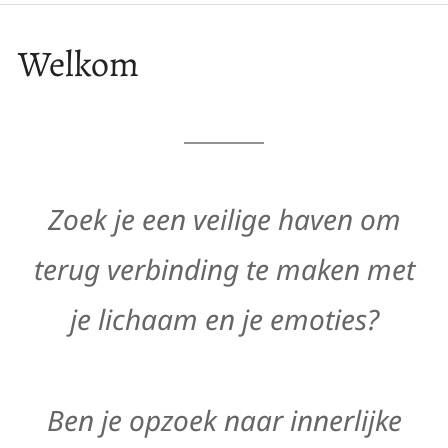
REIKI BEHANDELING
Welkom
ENERGETISCHE THERAPIE
TARIEVEN
REIKI CURSUS
OVER MEZELF
Zoek je een veilige haven om
CONTACT
TIPS
terug verbinding te maken met
je lichaam en je emoties?
Ben je opzoek naar innerlijke